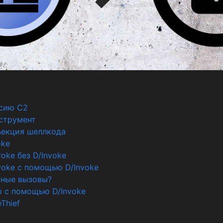
ссию C2
струмент
ъекция шеллкода
oke
oke без D/Invoke
voke с помощью D/Invoke
мные вызовы?
ub с помощью D/Invoke
Thief