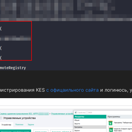
нистрирования KES
с офицаильного сайта
и логинюсь, 