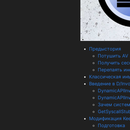
Предыстория
Потушить AV
Получить се
Перепаять ин
Классическая ин
Введение в D/Inv
DynamicAPIInv
DynamicAPIIn
Зачем систе
GetSyscallSt
Модификация Kee
Подготовка