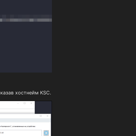
указав хостнейм KSC.