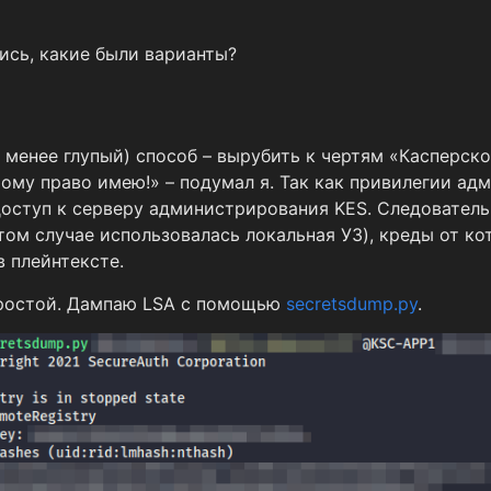
ись, какие были варианты?
 менее глупый) способ – вырубить к чертям «Касперско
тому право имею!» – подумал я. Так как привилегии а
 доступ к серверу администрирования KES. Следователь
том случае использовалась локальная УЗ), креды от ко
в плейнтексте.
ростой. Дампаю LSA с помощью
secretsdump.py
.