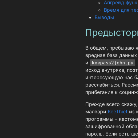
Апгрейд функ
Время для те
Выводы
Предыстор
В общем, пребываю я
вредная база данных 
и
.
keepass2john.py
исход внутряка, поэ
интересующую нас баз
расслабиться. Рассм
прибегания к социнж
Прежде всего скажу,
малвари
KeeThief
из 
программы – кастом
зашифрованной облас
пароль. Если есть ше