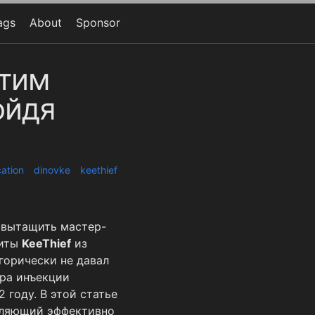
ags
About
Sponsor
ктим
ойдя
ation
dinovke
keethief
о вытащить мастер-
литы
KeeThief
из
егорически не давал
ура инъекции
 году. В этой статье
оляющий эффективно