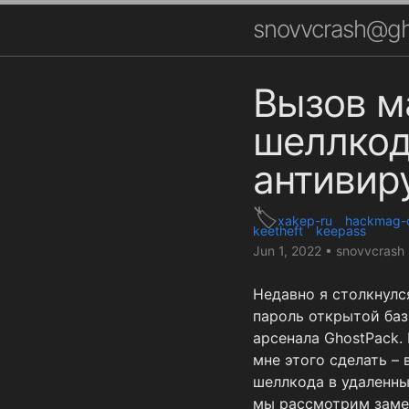
snovvcrash@gh
Вызов м
шеллкод
антивир
xakep-ru
hackmag-
keetheft
keepass
Jun 1, 2022
•
snovvcrash
Недавно я столкнулс
пароль открытой ба
арсенала GhostPack. 
мне этого сделать –
шеллкода в удаленны
мы рассмотрим заме