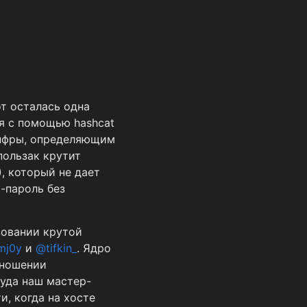
от осталась одна
ся с помощью hashcat
инфры, определяющим
 пользак крутит
), который не дает
-пароль без
зовании крутой
mj0y
и
@tifkin_
. Ядро
ношении
туда наш мастер-
и, когда на хосте