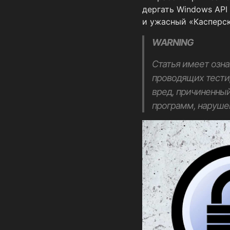
дергать Windows API
и ужасный «Касперск
WARNING
Статья имеет озна
проводящих тестир
вред, причиненны
программ, наруше