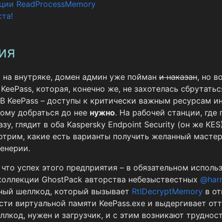
ции ReadProcessMemory
ста!
ия
 на внутряке, домен админ уже пойман
и наказан
, но в
KeePass, которая, конечно же, не захотелась сбрутать
 В KeePass – доступы к критически важным ресурсам 
тому добраться до нее
нужно
. На рабочей станции, где
у, глядит в оба Kaspersky Endpoint Security (он же KES
отрим, какие есть варианты получить желанный мастер
енерии.
 что успех этого предприятия – в обязательном исполь
коллекции GhostPack авторства небезыствестных
@har
ный шеллкод, который вызывает
RtlDecryptMemory
в от
ти виртуальной памяти KeePass.exe и выдергивает от
ллкод, нужен и загрузчик, и с этим возникают трудност