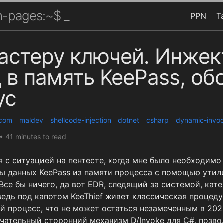
-pages:~$ _
PPN
T
астеру ключей. Инже
 в память KeePass, об
ус
com
maldev
shellcode-injection
dotnet
csharp
dynamic-invoc
•
41 minutes to read
я с ситуацией на пентесте, когда мне было необходим
зы данных KeePass из памяти процесса с помощью ути
Все бы ничего, да вот EDR, следящий за системой, кат
 ведь под капотом KeeThief живет классическая процед
й процесс, что не может остаться незамеченным в 2022
чательный сторонний механизм D/Invoke для C#, позв