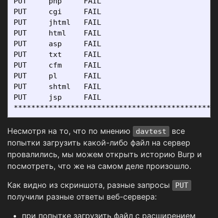
PUT     php     FAIL

PUT     cgi     FAIL

PUT     jhtml   FAIL

PUT     html    FAIL

PUT     asp     FAIL

PUT     txt     FAIL

PUT     cfm     FAIL

PUT     pl      FAIL

PUT     shtml   FAIL

PUT     jsp     FAIL

Несмотря на то, что по мнению
все
davtest
попытки загрузить какой-либо файл на сервер
провалились, мы можем открыть историю Burp и
посмотреть, что же на самом деле произошло.
Как видно из скриншота, разные запросы
PUT
получили разные ответы веб-сервера:
при попытке загрузить файл с расширением