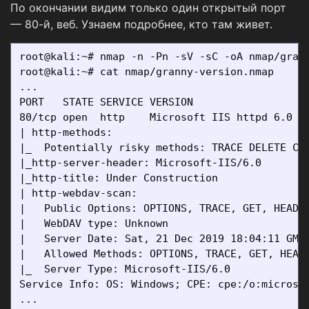
По окончании видим только один открытый порт
— 80-й, веб. Узнаем подробнее, кто там живет.
root@kali:~# nmap -n -Pn -sV -sC -oA nmap/grann
root@kali:~# cat nmap/granny-version.nmap

...

PORT   STATE SERVICE VERSION

80/tcp open  http    Microsoft IIS httpd 6.0

| http-methods: 

|_  Potentially risky methods: TRACE DELETE COP
|_http-server-header: Microsoft-IIS/6.0

|_http-title: Under Construction

| http-webdav-scan: 

|   Public Options: OPTIONS, TRACE, GET, HEAD, 
|   WebDAV type: Unknown

|   Server Date: Sat, 21 Dec 2019 18:04:11 GMT

|   Allowed Methods: OPTIONS, TRACE, GET, HEAD,
|_  Server Type: Microsoft-IIS/6.0

Service Info: OS: Windows; CPE: cpe:/o:microsof