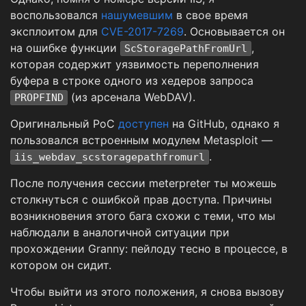
воспользовался
нашумевшим
в свое время
эксплоитом для
CVE-2017-7269
. Основывается он
на ошибке функции
,
ScStoragePathFromUrl
которая содержит уязвимость переполнения
буфера в строке одного из хедеров запроса
(из арсенала WebDAV).
PROPFIND
Оригинальный PoC
доступен
на GitHub, однако я
пользовался встроенным модулем Metasploit —
.
iis_webdav_scstoragepathfromurl
После получения сессии meterpreter ты можешь
столкнуться с ошибкой прав доступа. Причины
возникновения этого бага схожи с теми, что мы
наблюдали в аналогичной ситуации при
прохождении Granny: пейлоду тесно в процессе, в
котором он сидит.
Чтобы выйти из этого положения, я снова вызову