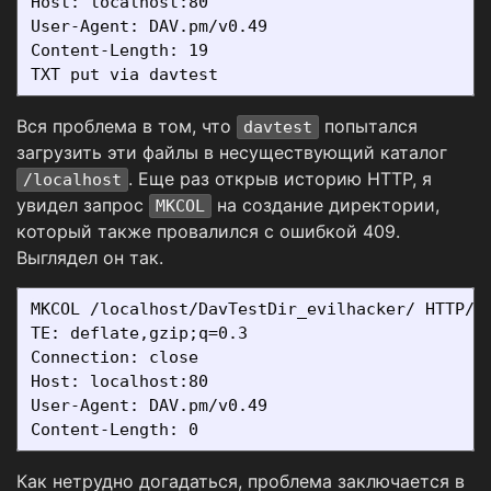
Host: localhost:80

User-Agent: DAV.pm/v0.49

Content-Length: 19

Вся проблема в том, что
попытался
davtest
загрузить эти файлы в несуществующий каталог
. Еще раз открыв историю HTTP, я
/localhost
увидел запрос
на создание директории,
MKCOL
который также провалился с ошибкой 409.
Выглядел он так.
MKCOL /localhost/DavTestDir_evilhacker/ HTTP/1.
TE: deflate,gzip;q=0.3

Connection: close

Host: localhost:80

User-Agent: DAV.pm/v0.49

Как нетрудно догадаться, проблема заключается в