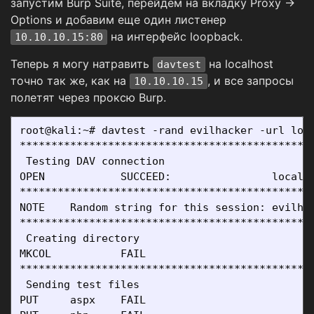
запустим Burp Suite, перейдем на вкладку Proxy →
Options и добавим еще один листенер
на интерфейс loopback.
10.10.10.15:80
Теперь я могу натравить
на localhost
davtest
точно так же, как на
, и все запросы
10.10.10.15
полетят через проксю Burp.
root@kali:~# davtest -rand evilhacker -url loca
***********************************************
 Testing DAV connection

OPEN            SUCCEED:                localho
***********************************************
NOTE    Random string for this session: evilhac
***********************************************
 Creating directory

MKCOL           FAIL

***********************************************
 Sending test files

PUT     aspx    FAIL
