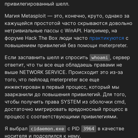
привилегированный шелл.
Магия Metasploit — это, конечно, круто, однако за
кажущейся простотой часто скрываются довольно
нетривиальные пассы с WinAPI. Например, на
форуме Hack The Box люди часто
практикуются
с
повышением привилегий без помощи meterpreter.
Если заспавнить шелл и спросить
, сервер
whoami
ответит, что ты все еще обладаешь правами не
выше NETWORK SERVICE. Происходит это из-за
того, что пейлоад meterpreter все еще
инжектирован в первый процесс, который мы
заарканили до повышения привилегий. Для того,
чтобы получить права SYSTEM из оболочки cmd,
достаточно мигрировать вредоносный процесс в
процесс с соответствующими привилегиями.
Я выбрал
с PID
в качестве
cidaemon.exe
3964
носителя и подселился к нему.