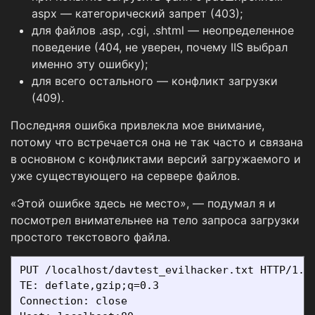
aspx — категорический запрет (403);
для файлов .asp, .cgi, .shtml — неопределенное
поведение (404, не уверен, почему IIS выбрал
именно эту ошибку);
для всего остального — конфликт загрузки
(409).
Последняя ошибка привлекла мое внимание,
потому что встречается она не так часто и связана
в основном с конфликтами версий загружаемого и
уже существующего на сервере файлов.
«Этой ошибке здесь не место», — подумал я и
посмотрел внимательнее на тело запроса загрузки
простого текстового файла.
PUT /localhost/davtest_evilhacker.txt HTTP/1.1

TE: deflate,gzip;q=0.3

Connection: close
