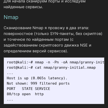
Для начала сканируем порты и исследуем
найденные сервисы.
Nmap
Сканирование Nmap я провожу в два этапа:
поверхностное (только SYN-пакеты, без скриптов)
и точечное по найденным портам (с
задействованием скриптового движка NSE и
определением версий сервисов).
root@kali:~# nmap -n -Pn -oA nmap/granny-initia
root@kali:~# cat nmap/granny-initial.nmap

...

Host is up (0.065s latency).

Not shown: 999 filtered ports

PORT   STATE SERVICE

80/tcp open  http
