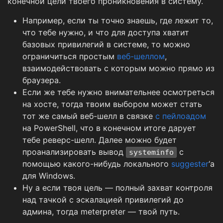
конечной цели твоего проникновения в систему.
Например, если ты точно знаешь, где лежит то,
что тебе нужно, и что для доступа хватит
базовых привилегий в системе, то можно
ограничиться простым
веб-шеллом
,
взаимодействовать с которым можно прямо из
браузера.
Если же тебе нужно внимательнее осмотреться
на хосте, тогда твоим выбором может стать
тот же самый веб-шелл в связке
с пейлоадом
на PowerShell, что в конечном итоге дарует
тебе реверс-шелл. Далее можно будет
проанализировать вывод
с
systeminfo
помощью какого-нибудь локального
suggester
‘а
для Windows.
Ну а если твоя цель — полный захват контроля
над тачкой с эскалацией привилегий до
админа, тогда meterpreter — твой путь.