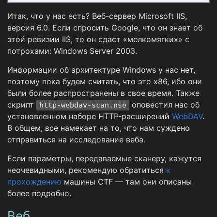
Итак, что у нас есть? Веб-сервер Microsoft IIS,
версия 6.0. Если спросить Google, что он знает об
этой ревизии IIS, то он сдаст «мелкомягких» с
потрохами: Windows Server 2003.
Информации об архитектуре Windows у нас нет,
поэтому пока будем считать, что это x86, ибо они
были более распространены в свое время. Также
скрипт
оповестил нас об
http-webdav-scan.nse
установленном наборе HTTP-расширений
WebDAV
.
В общем, все намекает на то, что нам суждено
отправиться на исследование веба.
Если параметры, передаваемые сканеру, кажутся
неочевидными, рекомендую обратиться
к
прохождению
машины CTF — там они описаны
более подробно.
Веб