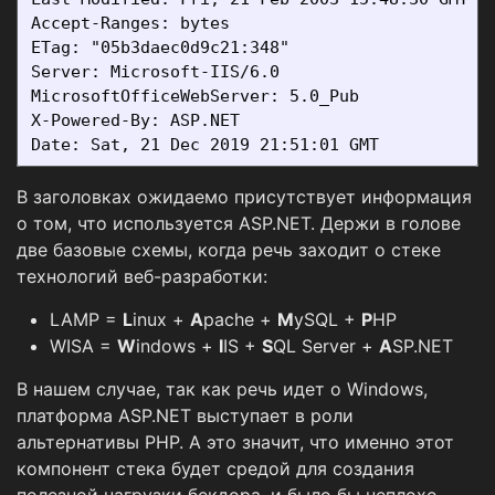
Accept-Ranges: bytes

ETag: "05b3daec0d9c21:348"

Server: Microsoft-IIS/6.0

MicrosoftOfficeWebServer: 5.0_Pub

X-Powered-By: ASP.NET

В заголовках ожидаемо присутствует информация
о том, что используется ASP.NET. Держи в голове
две базовые схемы, когда речь заходит о стеке
технологий веб-разработки:
LAMP =
L
inux +
A
pache +
M
ySQL +
P
HP
WISA =
W
indows +
I
IS +
S
QL Server +
A
SP.NET
В нашем случае, так как речь идет о Windows,
платформа ASP.NET выступает в роли
альтернативы PHP. А это значит, что именно этот
компонент стека будет средой для создания
полезной нагрузки бекдора, и было бы неплохо