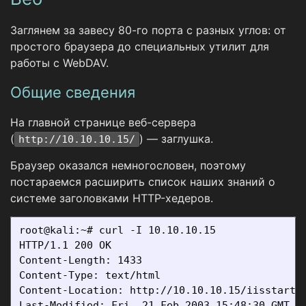
Заглянем за завесу 80-го порта с разных углов: от
простого браузера до специальных утилит для
работы с WebDAV.
Общие сведения
На главной странице веб-сервера
(
) — заглушка.
http://10.10.10.15/
Браузер оказался немногословен, поэтому
постараемся расширить список наших знаний о
системе заголовками HTTP-хедеров.
root@kali:~# curl -I 10.10.10.15

HTTP/1.1 200 OK

Content-Length: 1433

Content-Type: text/html

Content-Location: http://10.10.10.15/iisstart.h
Last-Modified: Fri, 21 Feb 2003 15:48:30 GMT
