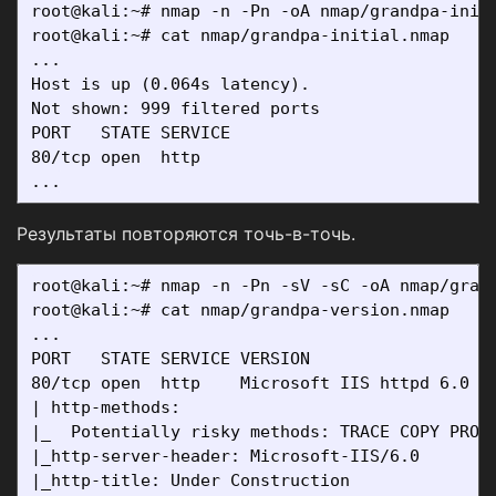
root@kali:~# nmap -n -Pn -oA nmap/grandpa-initi
root@kali:~# cat nmap/grandpa-initial.nmap

...

Host is up (0.064s latency).

Not shown: 999 filtered ports

PORT   STATE SERVICE

80/tcp open  http

Результаты повторяются точь-в-точь.
root@kali:~# nmap -n -Pn -sV -sC -oA nmap/grand
root@kali:~# cat nmap/grandpa-version.nmap

...

PORT   STATE SERVICE VERSION

80/tcp open  http    Microsoft IIS httpd 6.0

| http-methods: 

|_  Potentially risky methods: TRACE COPY PROPF
|_http-server-header: Microsoft-IIS/6.0

|_http-title: Under Construction
