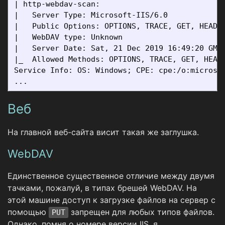
| http-webdav-scan: 

|   Server Type: Microsoft-IIS/6.0

|   Public Options: OPTIONS, TRACE, GET, HEAD, 
|   WebDAV type: Unknown

|   Server Date: Sat, 21 Dec 2019 16:49:20 GMT

|_  Allowed Methods: OPTIONS, TRACE, GET, HEAD,
Service Info: OS: Windows; CPE: cpe:/o:microsof
Веб
На главной веб-сайта висит такая же заглушка.
WebDAV
Единственное существенное отличие между двумя
тачками, пожалуй, в типах брешей WebDAV. На
этой машине доступ к загрузке файлов на сервер с
помощью
запрещен для любых типов файлов.
PUT
Однако, помня о номере версии IIS, я