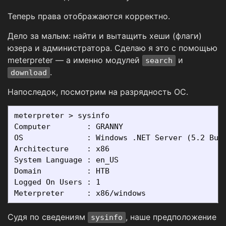
Теперь права отображаются корректно.
Дело за малым: найти и вытащить хеши (флаги)
юзера и администратора. Сделаю я это с помощью
meterpreter — а именно модулей
и
search
.
download
Напоследок, посмотрим на разрядность ОС.
meterpreter > sysinfo

Computer        : GRANNY

OS              : Windows .NET Server (5.2 Buil
Architecture    : x86

System Language : en_US

Domain          : HTB

Logged On Users : 1

Судя по сведениям
, наше предположение
sysinfo