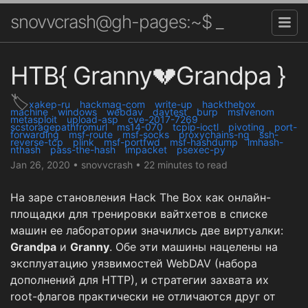
snovvcrash@gh-pages:~$ _
HTB{ Granny💔Grandpa }
xakep-ru
hackmag-com
write-up
hackthebox
machine
windows
webdav
davtest
burp
msfvenom
metasploit
upload-asp
cve-2017-7269
scstoragepathfromurl
ms14-070
tcpip-ioctl
pivoting
port-
forwarding
msf-route
msf-socks
proxychains-ng
ssh-
reverse-tcp
plink
msf-portfwd
msf-hashdump
lmhash-
nthash
pass-the-hash
impacket
psexec-py
Jan 26, 2020
•
snovvcrash
•
22 minutes to read
На заре становления Hack The Box как онлайн-
площадки для тренировки вайтхетов в списке
машин ее лаборатории значились две виртуалки:
Grandpa
и
Granny
. Обе эти машины нацелены на
эксплуатацию уязвимостей WebDAV (набора
дополнений для HTTP), и стратегии захвата их
root-флагов практически не отличаются друг от