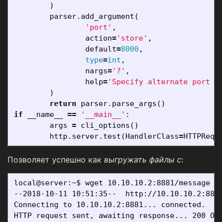
)
parser
.
add_argument
(
'port'
,
action
=
'store'
,
default
=
8000
,
type
=
int
,
nargs
=
'?'
,
help
=
'Specify alternate port [
)
return
parser
.
parse_args
()
if
__name__
==
'__main__'
:
args
=
cli_options
()
http
.
server
.
test
(
HandlerClass
=
HTTPRequ
Позволяет успешно как
выгружать файлы с
:
local@server:~$ wget 10.10.10.2:8881/message

--2018-10-11 10:51:35--  http://10.10.10.2:8881
Connecting to 10.10.10.2:8881... connected.

HTTP request sent, awaiting response... 200 OK
