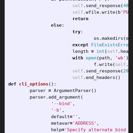
self
.
send_response
(
405
self
.
wfile
.
write
(
b
'PUT
return
else
:
try
:
os
.
makedirs
(
os
except
FileExistsError
length
=
int
(
self
.
head
with
open
(
path
,
'wb'
)
f
.
write
(
self
.
r
self
.
send_response
(
201
self
.
end_headers
()
def
cli_options
():
parser
=
ArgumentParser
()
parser
.
add_argument
(
'--bind'
,
'-b'
,
default
=
''
,
metavar
=
'ADDRESS'
,
help
=
'Specify alternate bind a