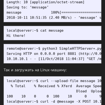
Length: 10 [application/octet-stream]

Saving to: ‘message’

message              100%[===================>]
local@server:~$ cat message

remote@server:~$ python3 SimpleHTTPServer+.py 8
Serving HTTP on 0.0.0.0 port 8881 (http://0.0.0
Так и
загружать на
Linux-машину:
local@server:~$ curl --upload-file message 10.1
  % Total    % Received % Xferd  Average Speed 
                                 Dload  Upload 
100    10    0     0  100    10      0      9  
local@server:~$ curl -d @message -X POST 10.10.