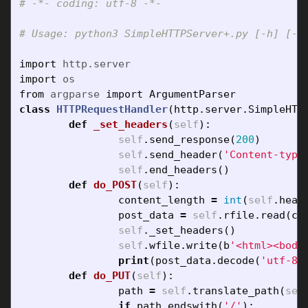
import
http.server
import
os
from
argparse
import
ArgumentParser
class
HTTPRequestHandler
(
http
.
server
.
SimpleHTT
def
_set_headers
(
self
):
self
.
send_response
(
200
)
self
.
send_header
(
'Content-type
self
.
end_headers
()
def
do_POST
(
self
):
content_length
=
int
(
self
.
head
post_data
=
self
.
rfile
.
read
(
co
self
.
_set_headers
()
self
.
wfile
.
write
(
b
'<html><body
print
(
post_data
.
decode
(
'utf-8'
def
do_PUT
(
self
):
path
=
self
.
translate_path
(
sel
if
path
.
endswith
(
'/'
):