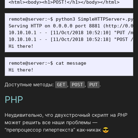
remote@server:~$ python3 SimpleHTTPServer+.py 8
Serving HTTP on 0.0.0.0 port 8881 (http://0.0.0
10.10.10.1 - - [11/Oct/2018 10:52:10] "PUT /mes
10.10.10.1 - - [11/Oct/2018 10:52:18] "POST / H
remote@server:~$ cat message

Доступные методы:
,
,
.
GET
POST
PUT
PHP
Неудивительно, что двухстрочный скрипт на
PHP
может решить все наши проблемы —
“препроцессор гипертекста” как-никак