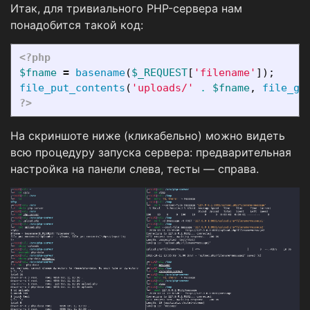
Итак, для тривиального PHP-сервера нам
понадобится такой код:
<?php
$fname
=
basename
(
$_REQUEST
[
'filename'
]);
file_put_contents
(
'uploads/'
.
$fname
,
file_ge
?>
На скриншоте ниже (кликабельно) можно видеть
всю процедуру запуска сервера: предварительная
настройка на панели слева, тесты — справа.