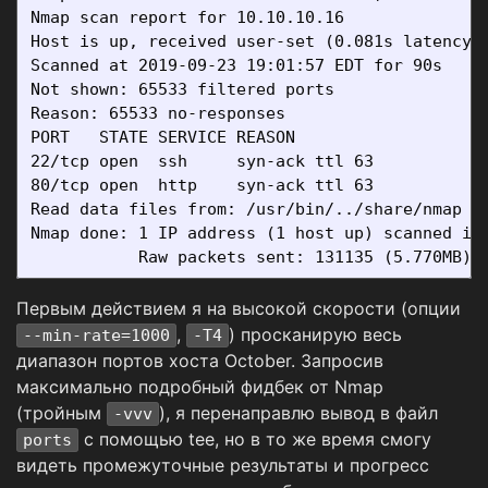
Nmap scan report for 10.10.10.16

Host is up, received user-set (0.081s latency).
Scanned at 2019-09-23 19:01:57 EDT for 90s

Not shown: 65533 filtered ports

Reason: 65533 no-responses

PORT   STATE SERVICE REASON

22/tcp open  ssh     syn-ack ttl 63

80/tcp open  http    syn-ack ttl 63

Read data files from: /usr/bin/../share/nmap

Nmap done: 1 IP address (1 host up) scanned in 
Первым действием я на высокой скорости (опции
,
) просканирую весь
--min-rate=1000
-T4
диапазон портов хоста October. Запросив
максимально подробный фидбек от Nmap
(тройным
), я перенаправлю вывод в файл
-vvv
с помощью tee, но в то же время смогу
ports
видеть промежуточные результаты и прогресс