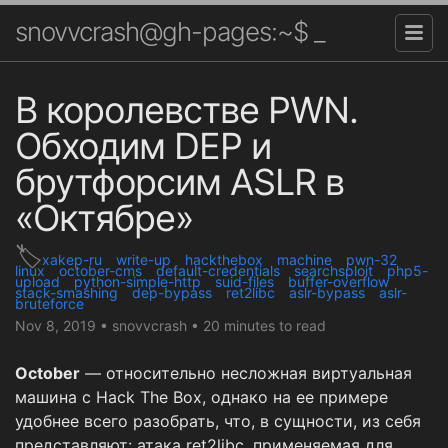
snovvcrash@gh-pages:~$ _
В королевстве PWN.
Обходим DEP и
брутфорсим ASLR в
«Октябре»
xakep-ru
write-up
hackthebox
machine
pwn-32
linux
october-cms
default-credentials
searchsploit
php5-
upload
python-simple-http
suid-files
buffer-overflow
stack-smashing
dep-bypass
ret2libc
aslr-bypass
aslr-
bruteforce
Nov 8, 2019
•
snovvcrash
•
20 minutes to read
October
— относительно несложная виртуальная
машина с Hack The Box, однако на ее примере
удобнее всего разобрать, что, в сущности, из себя
представляют: атака ret2libc, применяемая для