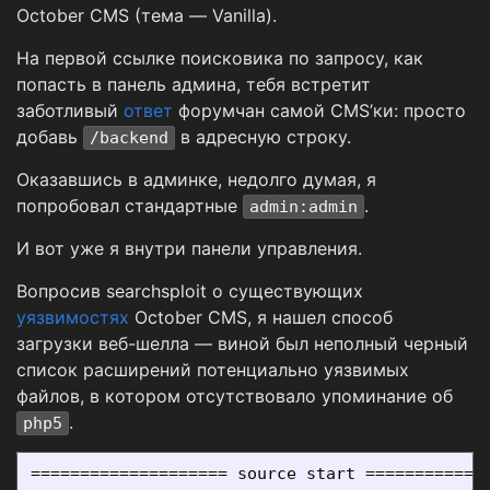
October CMS (тема — Vanilla).
На первой ссылке поисковика по запросу, как
попасть в панель админа, тебя встретит
заботливый
ответ
форумчан самой CMS’ки: просто
добавь
в адресную строку.
/backend
Оказавшись в админке, недолго думая, я
попробовал стандартные
.
admin:admin
И вот уже я внутри панели управления.
Вопросив searchsploit о существующих
уязвимостях
October CMS, я нашел способ
загрузки веб-шелла — виной был неполный черный
список расширений потенциально уязвимых
файлов, в котором отсутствовало упоминание об
.
php5
==================== source start =============