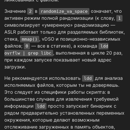
Значение
в
означает, что
2
randomize_va_space
активен режим полной рандомизации (к слову,
1
символизирует «умеренную» рандомизацию —
ASLR работает только для разделяемых библиотек,
стека,
, vDSO и позиционно-независимых
mmap()
файлов;
— все в статике), а команда
0
ldd
, выполненная в цикле 20 раз,
ovrflw | grep libc
при каждом запуске показывает новый адрес
загрузки.
Не рекомендуется использовать
для анализа
ldd
исполняемых файлов, которым ты не доверяешь.
Это следует из специфики работы скрипта: в
большинстве случаев для извлечения требуемой
информации
просто запускает бинарник с
ldd
рядом предварительно установленных переменных
окружения, которые делают возможным
отслеживание загруженных в память объектов,