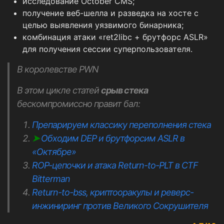
исследование October CMS;
получение веб-шелла и разведка на хосте с
целью выявления уязвимого бинарника;
комбинация атаки «ret2libc + брутфорс ASLR»
для получения сессии суперпользователя.
В королевстве PWN
В этом цикле статей
срыв стека
бескомпромиссно правит бал:
Препарируем классику переполнения стека
➤
Обходим DEP и брутфорсим ASLR в
«Октябре»
ROP-цепочки и атака Return-to-PLT в CTF
Bitterman
Return-to-bss, криптооракулы и реверс-
инжиниринг против Великого Сокрушителя