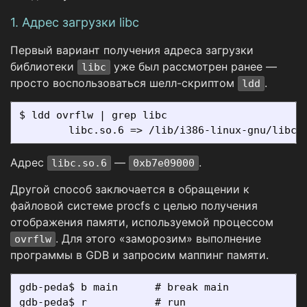
1. Адрес загрузки libc
Первый вариант получения адреса загрузки
библиотеки
уже был рассмотрен ранее —
libc
просто воспользоваться шелл-скриптом
.
ldd
$ ldd ovrflw | grep libc

Адрес
—
.
libc.so.6
0xb7e09000
Другой способ заключается в обращении к
файловой системе procfs с целью получения
отображения памяти, используемой процессом
. Для этого «заморозим» выполнение
ovrflw
программы в GDB и запросим маппинг памяти.
gdb-peda$ b main      # break main

gdb-peda$ r           # run
