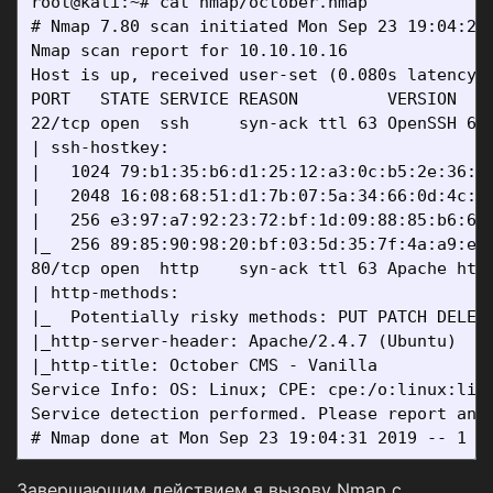
root@kali:~# cat nmap/october.nmap

# Nmap 7.80 scan initiated Mon Sep 23 19:04:21 
Nmap scan report for 10.10.10.16

Host is up, received user-set (0.080s latency).
PORT   STATE SERVICE REASON         VERSION

22/tcp open  ssh     syn-ack ttl 63 OpenSSH 6.6
| ssh-hostkey:

|   1024 79:b1:35:b6:d1:25:12:a3:0c:b5:2e:36:9c
|   2048 16:08:68:51:d1:7b:07:5a:34:66:0d:4c:d0
|   256 e3:97:a7:92:23:72:bf:1d:09:88:85:b6:6c:
|_  256 89:85:90:98:20:bf:03:5d:35:7f:4a:a9:e1:
80/tcp open  http    syn-ack ttl 63 Apache http
| http-methods:

|_  Potentially risky methods: PUT PATCH DELETE
|_http-server-header: Apache/2.4.7 (Ubuntu)

|_http-title: October CMS - Vanilla

Service Info: OS: Linux; CPE: cpe:/o:linux:linu
Service detection performed. Please report any 
Завершающим действием я вызову Nmap с