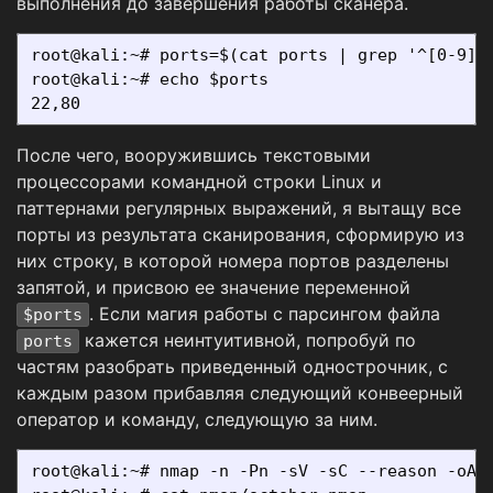
выполнения до завершения работы сканера.
root@kali:~# ports=$(cat ports | grep '^[0-9]' 
root@kali:~# echo $ports

После чего, вооружившись текстовыми
процессорами командной строки Linux и
паттернами регулярных выражений, я вытащу все
порты из результата сканирования, сформирую из
них строку, в которой номера портов разделены
запятой, и присвою ее значение переменной
. Если магия работы с парсингом файла
$ports
кажется неинтуитивной, попробуй по
ports
частям разобрать приведенный однострочник, с
каждым разом прибавляя следующий конвеерный
оператор и команду, следующую за ним.
root@kali:~# nmap -n -Pn -sV -sC --reason -oA n