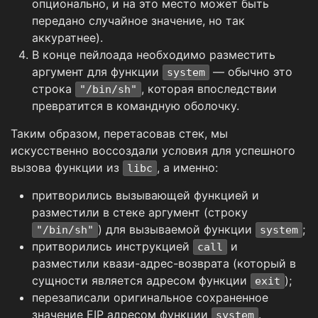
опционально, и на это место может быть
передано случайное значение, но так
аккуратнее).
В конце пейлоада необходимо разместить
аргумент для функции
— обычно это
system
строка
, которая впоследствии
"/bin/sh"
превратится в командную оболочку.
Таким образом, перетасовав стек, мы
искусственно воссоздали условия для успешного
вызова функции из
, а именно:
libc
притворились вызывающей функцией и
разместили в стеке аргумент (строку
) для вызываемой функции
;
"/bin/sh"
system
притворились инструкцией
и
call
разместили квази-адрес-возврата (который в
сущности является адресом функции
);
exit
перезаписали оригинальное сохраненное
значение EIP адресом функции
.
system