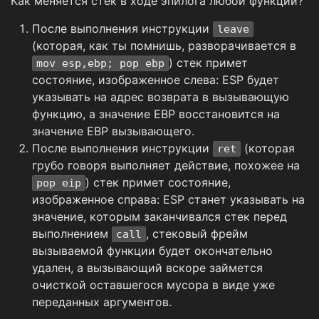
Как меняется стек в ходе эпилога любой функции?
После выполнения инструкции
leave
(которая, как ты помнишь, разворачивается в
) стек примет
mov esp,ebp; pop ebp
состояние, изображенное слева: ESP будет
указывать на адрес возврата в вызывающую
функцию, а значение EBP восстановится на
значение EBP вызывающего.
После выполнения инструкции
(которая
ret
грубо говоря выполняет действие, похожее на
) стек примет состояние,
pop eip
изображенное справа: ESP станет указывать на
значение, которым заканчивался стек перед
выполнением
, стековый фрейм
call
вызываемой функции будет окончательно
удален, а вызывающий вскоре займется
очисткой оставшегося мусора в виде уже
переданных аргументов.