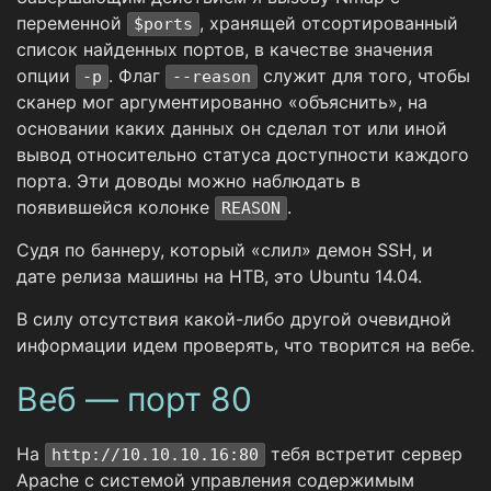
переменной
, хранящей отсортированный
$ports
список найденных портов, в качестве значения
опции
. Флаг
служит для того, чтобы
-p
--reason
сканер мог аргументированно «объяснить», на
основании каких данных он сделал тот или иной
вывод относительно статуса доступности каждого
порта. Эти доводы можно наблюдать в
появившейся колонке
.
REASON
Судя по баннеру, который «слил» демон SSH, и
дате релиза машины на HTB, это Ubuntu 14.04.
В силу отсутствия какой-либо другой очевидной
информации идем проверять, что творится на вебе.
Веб — порт 80
На
тебя встретит сервер
http://10.10.10.16:80
Apache с системой управления содержимым