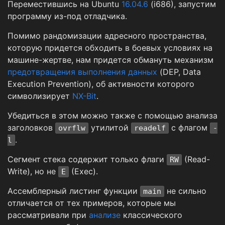
Переместившись на Ubuntu
16.04.6
(i686), запустим
программу из-под отладчика.
Помимо рандомизации адресного пространства,
которую придется обходить в боевых условиях на
машине-жертве, нам придется обмануть механизм
предотвращения выполнения данных
(DEP, Data
Execution Prevention), об активности которого
символизирует
NX-Bit
.
Убедиться в этом можно также с помощью анализа
заголовков
утилитой
с флагом
ovrflw
readelf
-
.
l
Сегмент стека содержит только флаги
(Read-
RW
Write), но не
(Exec).
E
Ассемблерный листинг функции
не сильно
main
отличается от тех примеров, которые мы
рассматривали при
анализе
классического