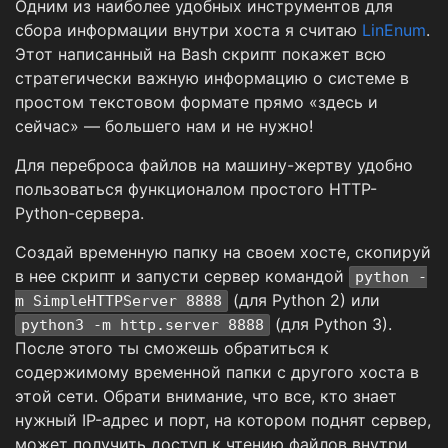
Одним из наиболее удобных инструментов для
сбора информации внутри хоста я считаю
LinEnum
.
Этот написанный на Bash скрипт покажет всю
стратегически важную информацию о системе в
простом текстовом формате прямо «здесь и
сейчас» — большего нам и не нужно!
Для переброса файлов на машину-жертву удобно
пользоваться функционалом простого HTTP-
Python-сервера.
Создай временную папку на своем хосте, скопируй
в нее скрипт и запусти сервер командой
python -
(для Python 2) или
m SimpleHTTPServer 8888
(для Python 3).
python3 -m http.server 8888
После этого ты сможешь обратиться к
содержимому временной папки с другого хоста в
этой сети. Обрати внимание, что все, кто знает
нужный IP-адрес и порт, на котором поднят сервер,
может получить доступ к чтению файлов внутри