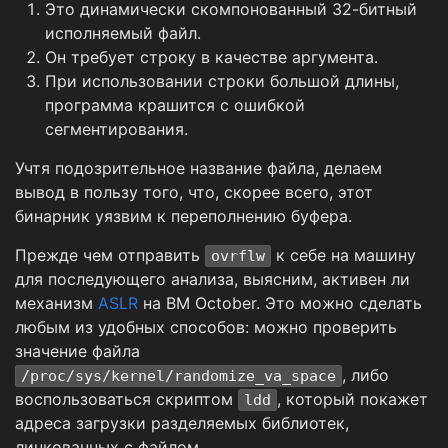
Это динамически скомпонованный 32-битный
исполняемый файл.
Он требует строку в качестве аргумента.
При использовании строки большой длины,
программа крашится с ошибкой
сегментирования.
Учтя подозрительное название файла, делаем
вывод в пользу того, что, скорее всего, этот
бинарник уязвим к переполнению буфера.
Прежде чем отправить
к себе на машину
ovrflw
для последующего анализа, выясним, активен ли
механизм
ASLR
на ВМ October. Это можно сделать
любым из удобных способов: можно проверить
значение файла
, либо
/proc/sys/kernel/randomize_va_space
воспользоваться скриптом
, который покажет
ldd
адреса загрузки разделяемых библиотек,
линкованных с файлом.