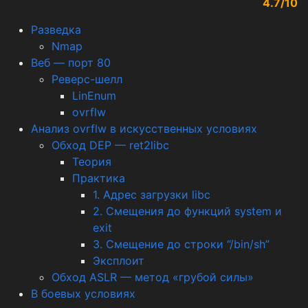
4.7/10
Разведка
Nmap
Веб — порт 80
Реверс-шелл
LinEnum
ovrflw
Анализ ovrflw в искусственных условиях
Обход DEP — ret2libc
Теория
Практика
1. Адрес загрузки libc
2. Смещения до функций system и
exit
3. Смещение до строки “/bin/sh”
Эксплоит
Обход ASLR — метод «грубой силы»
В боевых условиях