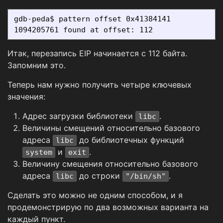
gdb-peda$ pattern offset 0x41384141

Итак, перезапись EIP начинается с 112 байта.
Запомним это.
Теперь нам нужно получить четыре ключевых
значения:
Адрес загрузки библиотеки
.
libc
Величины смещений относительно базового
адреса
до библиотечных функций
libc
и
.
system
exit
Величину смещения относительно базового
адреса
до строки
.
libc
"/bin/sh"
Сделать это можно не одним способом, и я
продемонстрирую по два возможных варианта на
каждый пункт.