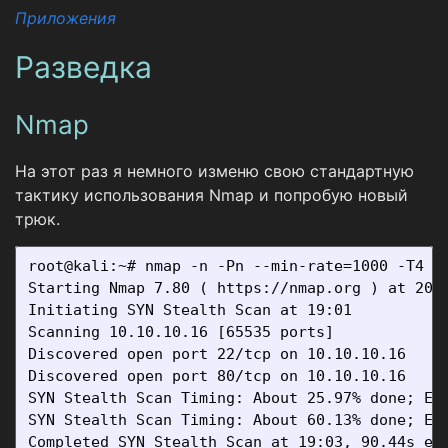
Приложения
Разведка
Nmap
На этот раз я немного изменю свою стандартную
тактику использования Nmap и попробую новый
трюк.
root@kali:~# nmap -n -Pn --min-rate=1000 -T4 -p
Starting Nmap 7.80 ( https://nmap.org ) at 2019
Initiating SYN Stealth Scan at 19:01

Scanning 10.10.10.16 [65535 ports]

Discovered open port 22/tcp on 10.10.10.16

Discovered open port 80/tcp on 10.10.10.16

SYN Stealth Scan Timing: About 25.97% done; ETC
SYN Stealth Scan Timing: About 60.13% done; ETC
Completed SYN Stealth Scan at 19:03, 90.44s ela