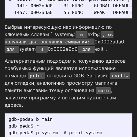
   141: 0002e9d0    31 FUNC    GLOBAL DEFAULT  
Выбрав интересующую нас информацию по
ключевым словам ` system@
exit@
и
, мы
0x0003ada0
получили два значения смещения:
system
0x0002e9d0
exit`.
для
и
для
Альтернативным подходом к получению адресов
требуемых функций является использование
команды
отладчика GDB. Загрузив
print
ovrflw
для отладки, аналогично просмотру маппинга
памяти выставим точку останова на
,
main
запустим программу и вытащим нужные нам
адреса.
gdb-peda$ b main

gdb-peda$ r

gdb-peda$ p system  # print system
