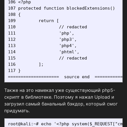
106 <?php

107 protected function blockedExtensions()

108 {

109         return [

110                 // redacted

111                 'php',

112                 'php3',

113                 'php4',

114                 'phtml',

115                 // redacted

116         ];

117 }

Также на это намекал уже существующий php5-
скрипт в библиотеке. Поэтому я нажал Upload и
загрузил самый банальный бэкдор, который смог
придумать.