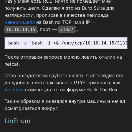
Раз у меня есть RCE, ничто не помешает мне
получить шелл. Сделаю я это из Burp Suite для
наглядности, прописав в качестве пейлоада
реверс-шелл
на Bash по TCP (мой IP —
, порт —
).
10.10.14.15
31337
После отправки запроса можно ловить отклик на
netcat.
Став обладателем грубого шелла, я апгрейдил его
до удобного интерактивного PTY-терминала, как
делился
этим когда-то на форуме Hack The Box.
Таким образом я оказался внутри машины и начал
осматриваться вокруг.
LinEnum