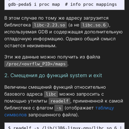
В этом случае по тому же адресу загрузится
библиотека
(а не
),
libc-2.23.so
libc.so.6
используемая GDB и содержащая дополнительную
отладочную информацию. Однако общий смысл
остается неизменным.
Эти же данные можно получить из файла
.
/proc/<ovrflw_PID>/maps
2. Смещения до функций system и exit
Величины смещений функций относительно
базового адреса
можно запросить с
libc
помощью утилиты
, примененной к самой
readelf
библиотеке с флагом
(отображает
таблицу
-s
символов
запрошенного файла).
$ readelf -s /lib/i386-linux-gnu/libc.so.6 | gr