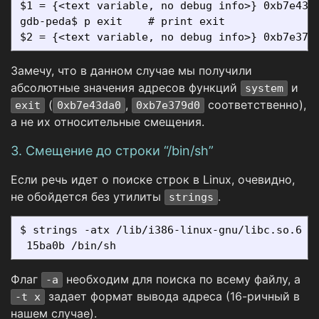
$1 = {<text variable, no debug info>} 0xb7e43da
gdb-peda$ p exit    # print exit

Замечу, что в данном случае мы получили
абсолютные значения адресов функций
и
system
(
,
соответственно),
exit
0xb7e43da0
0xb7e379d0
а не их относительные смещения.
3. Смещение до строки “/bin/sh”
Если речь идет о поиске строк в Linux, очевидно,
не обойдется без утилиты
.
strings
$ strings -atx /lib/i386-linux-gnu/libc.so.6 | 
Флаг
необходим для поиска по всему файлу, а
-a
задает формат вывода адреса (16-ричный в
-t x
нашем случае).